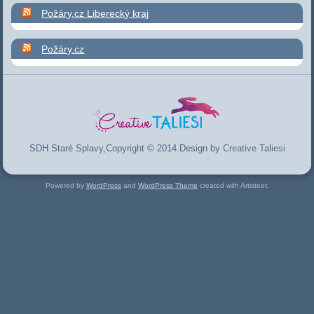
Požáry.cz Liberecký kraj
Požáry.cz
SDH Staré Splavy,Copyright © 2014.Design by
Creative Taliesi
Powered by
WordPress
and
WordPress Theme
created with Artisteer.