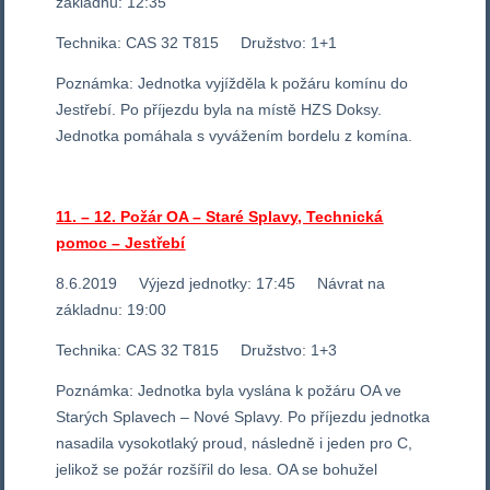
základnu: 12:35
Technika: CAS 32 T815 Družstvo: 1+1
Poznámka: Jednotka vyjížděla k požáru komínu do
Jestřebí. Po příjezdu byla na místě HZS Doksy.
Jednotka pomáhala s vyvážením bordelu z komína.
11. – 12. Požár OA – Staré Splavy, Technická
pomoc – Jestřebí
8.6.2019 Výjezd jednotky: 17:45 Návrat na
základnu: 19:00
Technika: CAS 32 T815 Družstvo: 1+3
Poznámka: Jednotka byla vyslána k požáru OA ve
Starých Splavech – Nové Splavy. Po příjezdu jednotka
nasadila vysokotlaký proud, následně i jeden pro C,
jelikož se požár rozšířil do lesa. OA se bohužel