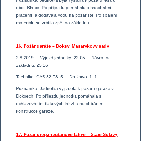
Poznámka: Jednotka byla vyslána k požáru lesa u
obce Blatce. Po příjezdu pomáhala s hasebními
pracemi a dodávala vodu na požářiště. Po sbalení
materiálu se vrátila zpět na základnu.
16. Požár garáže – Doksy, Masarykovy sady
2.8.2019 Výjezd jednotky: 22:05 Návrat na
základnu: 23:16
Technika: CAS 32 T815 Družstvo: 1+1
Poznámka: Jednotka vyjížděla k požáru garáže v
Doksech. Po příjezdu jednotka pomáhala s
ochlazováním tlakových lahví a rozebíráním
konstrukce garáže.
17. Požár propanbutanové lahve – Staré Splavy