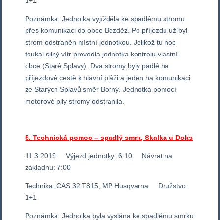
1+1
Poznámka: Jednotka vyjížděla ke spadlému stromu
přes komunikaci do obce Bezděz. Po příjezdu už byl
strom odstraněn místní jednotkou. Jelikož tu noc
foukal silný vítr provedla jednotka kontrolu vlastní
obce (Staré Splavy). Dva stromy byly padlé na
příjezdové cestě k hlavní pláži a jeden na komunikaci
ze Starých Splavů směr Borný. Jednotka pomocí
motorové pily stromy odstranila.
5. Technická pomoc – spadlý smrk, Skalka u Doks
11.3.2019 Výjezd jednotky: 6:10 Návrat na
základnu: 7:00
Technika: CAS 32 T815, MP Husqvarna Družstvo:
1+1
Poznámka: Jednotka byla vyslána ke spadlému smrku