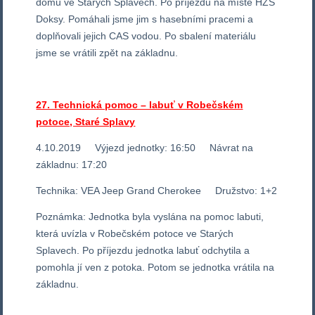
domu ve Starých Splavech. Po příjezdu na místě HZS
Doksy. Pomáhali jsme jim s hasebními pracemi a
doplňovali jejich CAS vodou. Po sbalení materiálu
jsme se vrátili zpět na základnu.
27. Technická pomoc – labuť v Robečském
potoce, Staré Splavy
4.10.2019 Výjezd jednotky: 16:50 Návrat na
základnu: 17:20
Technika: VEA Jeep Grand Cherokee Družstvo: 1+2
Poznámka: Jednotka byla vyslána na pomoc labuti,
která uvízla v Robečském potoce ve Starých
Splavech. Po příjezdu jednotka labuť odchytila a
pomohla jí ven z potoka. Potom se jednotka vrátila na
základnu.