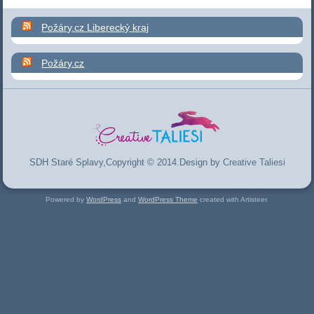
Požáry.cz Liberecký kraj
Požáry.cz
SDH Staré Splavy,Copyright © 2014.Design by
Creative Taliesi
Powered by
WordPress
and
WordPress Theme
created with Artisteer.