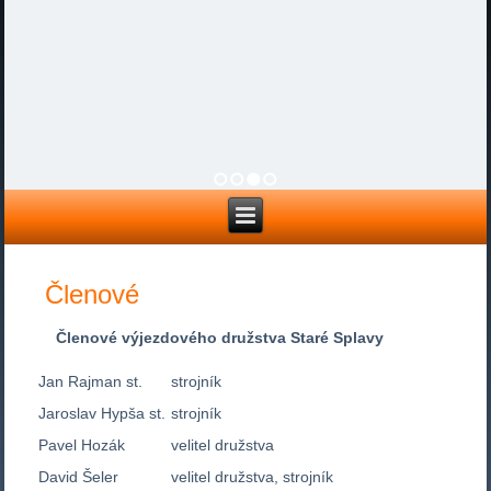
1
2
3
4
Členové
Členové výjezdového družstva Staré Splavy
Jan Rajman st.
strojník
Jaroslav Hypša st.
strojník
Pavel Hozák
velitel družstva
David Šeler
velitel družstva, strojník