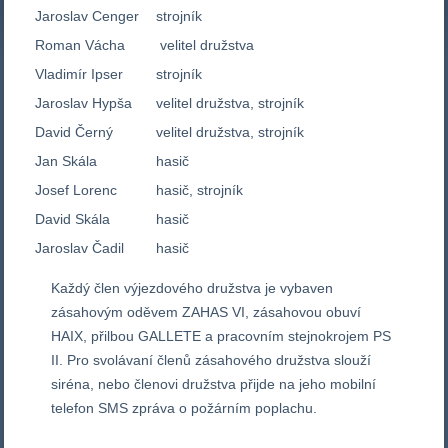
Jaroslav Cenger
strojník
Roman Vácha
velitel družstva
Vladimír Ipser
strojník
Jaroslav Hypša
velitel družstva, strojník
David Černý
velitel družstva, strojník
Jan Skála
hasič
Josef Lorenc
hasič, strojník
David Skála
hasič
Jaroslav Čadil
hasič
Každý člen výjezdového družstva je vybaven
zásahovým oděvem ZAHAS VI, zásahovou obuví
HAIX, přilbou GALLETE a pracovním stejnokrojem PS
II. Pro svolávaní členů zásahového družstva slouží
siréna, nebo členovi družstva přijde na jeho mobilní
telefon SMS zpráva o požárním poplachu.